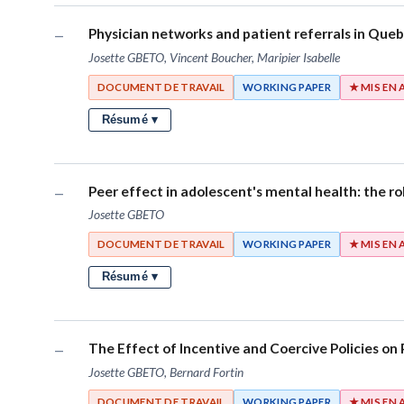
Physician networks and patient referrals in Que
—
Josette GBETO, Vincent Boucher, Maripier Isabelle
DOCUMENT DE TRAVAIL
WORKING PAPER
★ MIS EN
Résumé ▾
Peer effect in adolescent's mental health: the ro
—
Josette GBETO
DOCUMENT DE TRAVAIL
WORKING PAPER
★ MIS EN
Résumé ▾
The Effect of Incentive and Coercive Policies on
—
Josette GBETO, Bernard Fortin
DOCUMENT DE TRAVAIL
WORKING PAPER
★ MIS EN