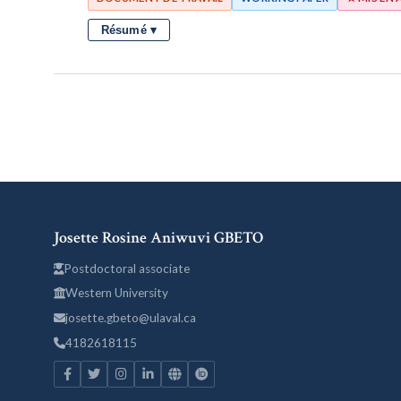
Résumé ▾
Josette Rosine Aniwuvi GBETO
Postdoctoral associate
Western University
josette.gbeto@ulaval.ca
4182618115