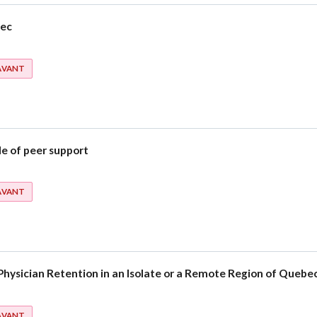
bec
 AVANT
le of peer support
 AVANT
 Physician Retention in an Isolate or a Remote Region of Quebe
 AVANT